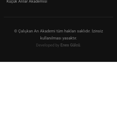
Küçük Arılar Akademisi
© Çalışkan Arı Akademi tüm hakları saklıdır. İzinsiz
kullanılması yasaktır.
Developed by
Enes Gülcü
.
KITAP SATIŞ VE ALIŞVERIŞ