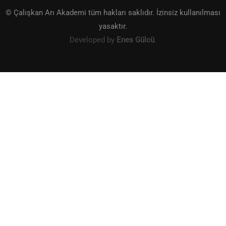
© Çalışkan Arı Akademi tüm hakları saklıdır. İzinsiz kullanılması
yasaktır.
Developed by
Enes Gülcü
.
KITAP SATIŞ VE ALIŞVERIŞ
Şimdi butona tıklayarak kitaplarımızı satın al!